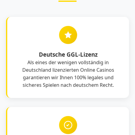
Deutsche GGL-Lizenz
Als eines der wenigen vollständig in
Deutschland lizenzierten Online Casinos
garantieren wir Ihnen 100% legales und
sicheres Spielen nach deutschem Recht.