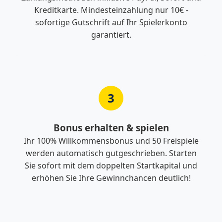
Kreditkarte. Mindesteinzahlung nur 10€ -
sofortige Gutschrift auf Ihr Spielerkonto
garantiert.
3
Bonus erhalten & spielen
Ihr 100% Willkommensbonus und 50 Freispiele
werden automatisch gutgeschrieben. Starten
Sie sofort mit dem doppelten Startkapital und
erhöhen Sie Ihre Gewinnchancen deutlich!