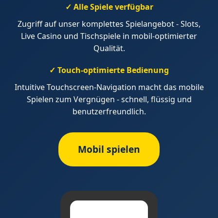
✓ Alle Spiele verfügbar
Zugriff auf unser komplettes Spielangebot - Slots,
Live Casino und Tischspiele in mobil-optimierter
Qualität.
✓ Touch-optimierte Bedienung
Intuitive Touchscreen-Navigation macht das mobile
Spielen zum Vergnügen - schnell, flüssig und
benutzerfreundlich.
Mobil spielen