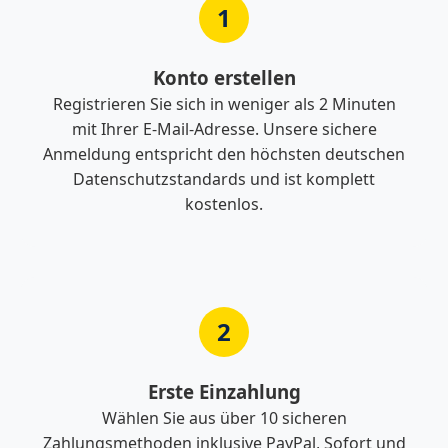
1
Konto erstellen
Registrieren Sie sich in weniger als 2 Minuten
mit Ihrer E-Mail-Adresse. Unsere sichere
Anmeldung entspricht den höchsten deutschen
Datenschutzstandards und ist komplett
kostenlos.
2
Erste Einzahlung
Wählen Sie aus über 10 sicheren
Zahlungsmethoden inklusive PayPal, Sofort und