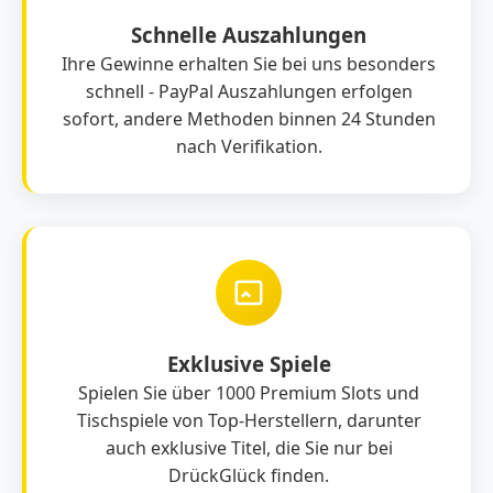
Schnelle Auszahlungen
Ihre Gewinne erhalten Sie bei uns besonders
schnell - PayPal Auszahlungen erfolgen
sofort, andere Methoden binnen 24 Stunden
nach Verifikation.
Exklusive Spiele
Spielen Sie über 1000 Premium Slots und
Tischspiele von Top-Herstellern, darunter
auch exklusive Titel, die Sie nur bei
DrückGlück finden.