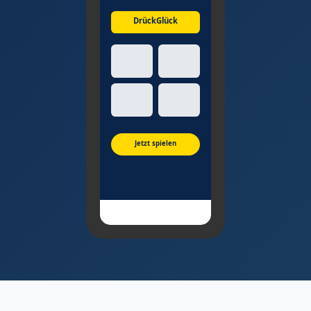
DrückGlück
Jetzt spielen