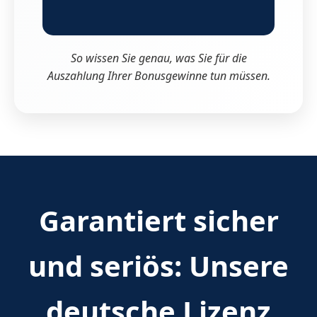
So wissen Sie genau, was Sie für die
Auszahlung Ihrer Bonusgewinne tun müssen.
Garantiert sicher
und seriös: Unsere
deutsche Lizenz