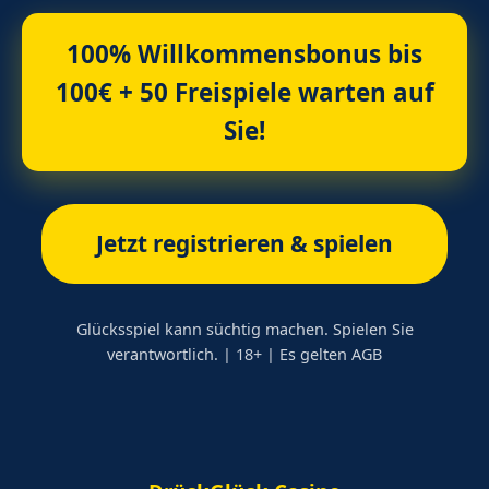
100% Willkommensbonus bis
100€ + 50 Freispiele warten auf
Sie!
Jetzt registrieren & spielen
Glücksspiel kann süchtig machen. Spielen Sie
verantwortlich. | 18+ | Es gelten AGB